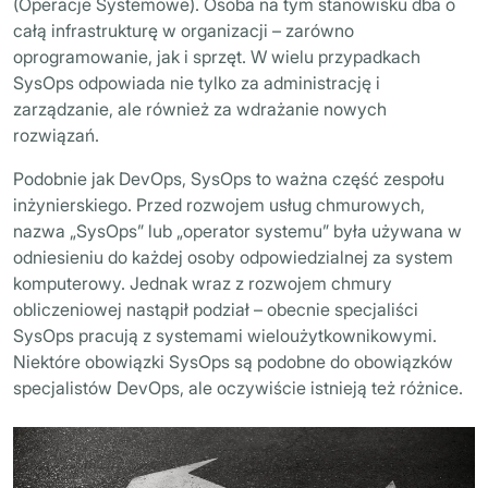
(Operacje Systemowe). Osoba na tym stanowisku dba o
całą infrastrukturę w organizacji – zarówno
oprogramowanie, jak i sprzęt. W wielu przypadkach
SysOps odpowiada nie tylko za administrację i
zarządzanie, ale również za wdrażanie nowych
rozwiązań.
Podobnie jak DevOps, SysOps to ważna część zespołu
inżynierskiego. Przed rozwojem usług chmurowych,
nazwa „SysOps” lub „operator systemu” była używana w
odniesieniu do każdej osoby odpowiedzialnej za system
komputerowy. Jednak wraz z rozwojem chmury
obliczeniowej nastąpił podział – obecnie specjaliści
SysOps pracują z systemami wieloużytkownikowymi.
Niektóre obowiązki SysOps są podobne do obowiązków
specjalistów DevOps, ale oczywiście istnieją też różnice.