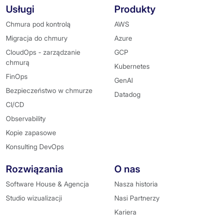
Usługi
Produkty
Chmura pod kontrolą
AWS
Migracja do chmury
Azure
CloudOps - zarządzanie
GCP
chmurą
Kubernetes
FinOps
GenAI
Bezpieczeństwo w chmurze
Datadog
CI/CD
Observability
Kopie zapasowe
Konsulting DevOps
Rozwiązania
O nas
Software House & Agencja
Nasza historia
Studio wizualizacji
Nasi Partnerzy
Kariera